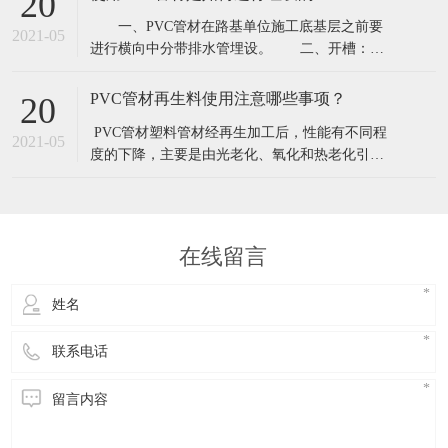
20
PVC管材管件优势有点还是比较明显的。 使用
​ 一、PVC管材在路基单位施工底基层之前要
PVC管材主要有哪些好处呢？​1.连接可靠。PVC管
2021-05
进行横向中分带排水管埋设。 二、开槽：
材和PVC管件之间采用电热熔的方
PVC管材厂家按照图纸设计和测量人员测设的设
计桩号位置进行人工开槽.PE管槽宽要比管径略宽
PVC管材再生料使用注意哪些事项？
20
1~2公分,槽深度为路床表面下23公分.槽长要求内
​ PVC管材塑料管材经再生加工后，性能有不同程
侧距中线10公分,外侧伸到边坡,挖方段伸到边沟内
2021-05
度的下降，主要是由光老化、氧化和热老化引起
墙.槽的坡度要顺路的横向排
的。性能下降程度的大小主要取决于使用年限和
环境。成型加工厂生产时产生的废边、废品。其
回收料的性能下降很小，几乎可以当新料用;室内
使用、使用年限短的产品，回收料性能变化也不
在线留言
大;而在室外使用，年限长、环境