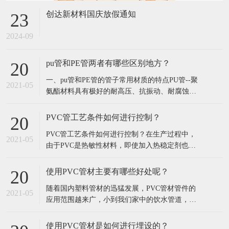
创达新材料国庆放假通知
23
2024-09
pu管和PE管两者有哪些区别地方？
20
​一、pu管和PE管的管子常用材质的特点​PU管--聚
2021-05
氨酯材料具有极好的耐高压、抗振动、耐腐蚀、
耐磨损、耐气候、耐曲折性能，轻便；PU管使用
方便灵活，便于布管作业，内外径尺寸精度控制
PVC管工艺条件如何进行控制？
20
高；PU管柔韧，耐久，伸缩自如，使用简单，有
​PVC管工艺条件如何进行控制？在生产过程中，
优良的耐温隔热和优越的随意弯曲性能。PE管--
2021-05
由于PVC是热敏性材料，即使加入热稳定剂也只
聚乙烯材料重量轻、韧性好、耐
能是提高分解温度，延长稳定时间而不可能不出
现分解，这就要求PVC的成型加工温度应严格控
使用PVC管材主要有哪些好处呢？
20
制。特别是RPVC，因其加工温度与分解温度很接
​随着国内塑料管材的迅猛发展，PVC管材管件的
近，往往因为温度控制不当造成分解现象。因
2021-05
应用范围越来广，小到我们家中的饮水管道，楼
此，挤出温度应根据配方、挤出机特性、机
宇中穿线管道，以及农田灌溉、工业用的钢管均
被PVC管材管件替代。究其原因可以看出结论
使用PVC管材是如何进行埋设的？