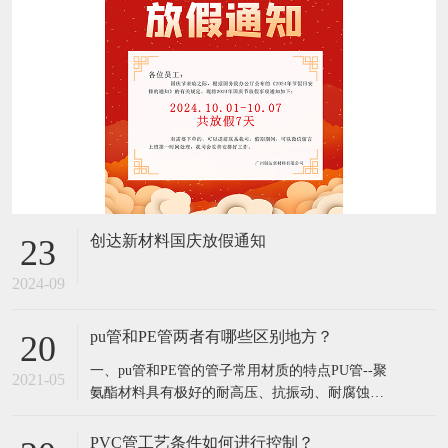
创达新材料国庆放假通知
23
2024-09
pu管和PE管两者有哪些区别地方？
20
​一、pu管和PE管的管子常用材质的特点​PU管--聚
2021-05
氨酯材料具有极好的耐高压、抗振动、耐腐蚀、
耐磨损、耐气候、耐曲折性能，轻便；PU管使用
方便灵活，便于布管作业，内外径尺寸精度控制
PVC管工艺条件如何进行控制？