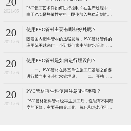
20
高；PU管柔韧，耐久，伸缩自如，使用简单，有
​PVC管工艺条件如何进行控制？在生产过程中，
优良的耐温隔热和优越的随意弯曲性能。PE管--
2021-05
由于PVC是热敏性材料，即使加入热稳定剂也只
聚乙烯材料重量轻、韧性好、耐
能是提高分解温度，延长稳定时间而不可能不出
现分解，这就要求PVC的成型加工温度应严格控
使用PVC管材主要有哪些好处呢？
20
制。特别是RPVC，因其加工温度与分解温度很接
​随着国内塑料管材的迅猛发展，PVC管材管件的
近，往往因为温度控制不当造成分解现象。因
2021-05
应用范围越来广，小到我们家中的饮水管道，楼
此，挤出温度应根据配方、挤出机特性、机
宇中穿线管道，以及农田灌溉、工业用的钢管均
被PVC管材管件替代。究其原因可以看出结论
使用PVC管材是如何进行埋设的？
20
PVC管材管件优势有点还是比较明显的。 使用
​ 一、PVC管材在路基单位施工底基层之前要
PVC管材主要有哪些好处呢？​1.连接可靠。PVC管
2021-05
进行横向中分带排水管埋设。 二、开槽：
材和PVC管件之间采用电热熔的方
PVC管材厂家按照图纸设计和测量人员测设的设
计桩号位置进行人工开槽.PE管槽宽要比管径略宽
PVC管材再生料使用注意哪些事项？
20
1~2公分,槽深度为路床表面下23公分.槽长要求内
​ PVC管材塑料管材经再生加工后，性能有不同程
侧距中线10公分,外侧伸到边坡,挖方段伸到边沟内
2021-05
度的下降，主要是由光老化、氧化和热老化引起
墙.槽的坡度要顺路的横向排
的。性能下降程度的大小主要取决于使用年限和
环境。成型加工厂生产时产生的废边、废品。其
回收料的性能下降很小，几乎可以当新料用;室内