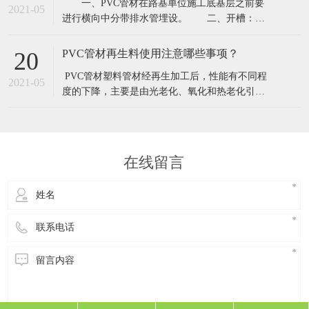
​ 一、PVC管材在路基单位施工底基层之前要
PVC管材主要有哪些好处呢？​1.连接可靠。PVC管
2021-05
进行横向中分带排水管埋设。 二、开槽：
材和PVC管件之间采用电热熔的方
PVC管材厂家按照图纸设计和测量人员测设的设
计桩号位置进行人工开槽.PE管槽宽要比管径略宽
PVC管材再生料使用注意哪些事项？
20
1~2公分,槽深度为路床表面下23公分.槽长要求内
​ PVC管材塑料管材经再生加工后，性能有不同程
侧距中线10公分,外侧伸到边坡,挖方段伸到边沟内
2021-05
度的下降，主要是由光老化、氧化和热老化引起
墙.槽的坡度要顺路的横向排
的。性能下降程度的大小主要取决于使用年限和
环境。成型加工厂生产时产生的废边、废品。其
回收料的性能下降很小，几乎可以当新料用;室内
使用、使用年限短的产品，回收料性能变化也不
在线留言
大;而在室外使用，年限长、环境