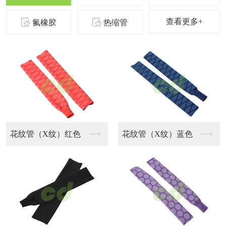
查看更多+
氟橡胶
热缩管
花纹管（X纹）红色
花纹管（X纹）蓝色