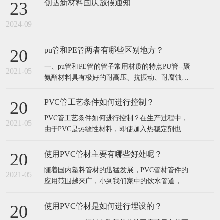
创达新材料国庆放假通知
23
2024-09
pu管和PE管两者有哪些区别地方？
20
​一、pu管和PE管的管子常用材质的特点​PU管--聚
2021-05
氨酯材料具有极好的耐高压、抗振动、耐腐蚀、
耐磨损、耐气候、耐曲折性能，轻便；PU管使用
方便灵活，便于布管作业，内外径尺寸精度控制
PVC管工艺条件如何进行控制？
20
高；PU管柔韧，耐久，伸缩自如，使用简单，有
​PVC管工艺条件如何进行控制？在生产过程中，
优良的耐温隔热和优越的随意弯曲性能。PE管--
2021-05
由于PVC是热敏性材料，即使加入热稳定剂也只
聚乙烯材料重量轻、韧性好、耐
能是提高分解温度，延长稳定时间而不可能不出
现分解，这就要求PVC的成型加工温度应严格控
使用PVC管材主要有哪些好处呢？
20
制。特别是RPVC，因其加工温度与分解温度很接
​随着国内塑料管材的迅猛发展，PVC管材管件的
近，往往因为温度控制不当造成分解现象。因
2021-05
应用范围越来广，小到我们家中的饮水管道，楼
此，挤出温度应根据配方、挤出机特性、机
宇中穿线管道，以及农田灌溉、工业用的钢管均
被PVC管材管件替代。究其原因可以看出结论
使用PVC管材是如何进行埋设的？
20
PVC管材管件优势有点还是比较明显的。 使用