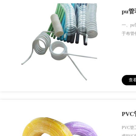
pu
一、p
于布管
查
PV
PVC