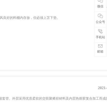
微信
2021-
通风良好的料棚内存放，但必须上苫下垫。
公众号
手机站
邮箱
2021-
缩套管。外层采用优质柔软的交联聚烯烃材料及内层热熔胶复合加工而成
。