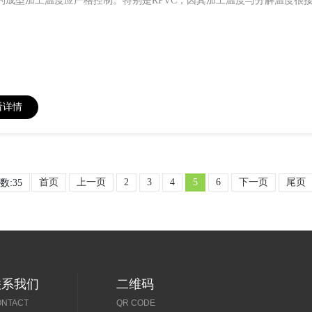
C的成型加工温度应严格控制。特别是RPVC，因其加工温度与分解温度很接
看详情
首页
上一页
2
3
4
5
6
下一页
尾页
数:35
联系我们
二维码
ONTACT
QR CODE