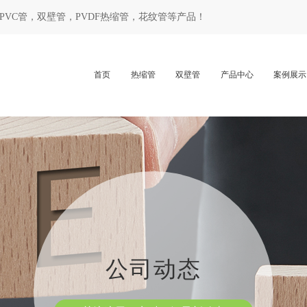
PVC管
，
双壁管
，
PVDF热缩管
，
花纹管
等产品！
首页
热缩管
双壁管
产品中心
案例展示
公司动态