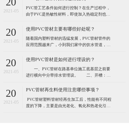
20
高；PU管柔韧，耐久，伸缩自如，使用简单，有
​PVC管工艺条件如何进行控制？在生产过程中，
优良的耐温隔热和优越的随意弯曲性能。PE管--
2021-05
由于PVC是热敏性材料，即使加入热稳定剂也只
聚乙烯材料重量轻、韧性好、耐
能是提高分解温度，延长稳定时间而不可能不出
现分解，这就要求PVC的成型加工温度应严格控
使用PVC管材主要有哪些好处呢？
20
制。特别是RPVC，因其加工温度与分解温度很接
​随着国内塑料管材的迅猛发展，PVC管材管件的
近，往往因为温度控制不当造成分解现象。因
2021-05
应用范围越来广，小到我们家中的饮水管道，楼
此，挤出温度应根据配方、挤出机特性、机
宇中穿线管道，以及农田灌溉、工业用的钢管均
被PVC管材管件替代。究其原因可以看出结论
使用PVC管材是如何进行埋设的？
20
PVC管材管件优势有点还是比较明显的。 使用
​ 一、PVC管材在路基单位施工底基层之前要
PVC管材主要有哪些好处呢？​1.连接可靠。PVC管
2021-05
进行横向中分带排水管埋设。 二、开槽：
材和PVC管件之间采用电热熔的方
PVC管材厂家按照图纸设计和测量人员测设的设
计桩号位置进行人工开槽.PE管槽宽要比管径略宽
PVC管材再生料使用注意哪些事项？
20
1~2公分,槽深度为路床表面下23公分.槽长要求内
​ PVC管材塑料管材经再生加工后，性能有不同程
侧距中线10公分,外侧伸到边坡,挖方段伸到边沟内
2021-05
度的下降，主要是由光老化、氧化和热老化引起
墙.槽的坡度要顺路的横向排
的。性能下降程度的大小主要取决于使用年限和
环境。成型加工厂生产时产生的废边、废品。其
回收料的性能下降很小，几乎可以当新料用;室内