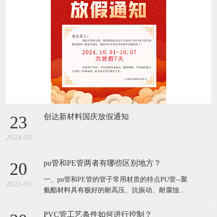
创达新材料国庆放假通知
23
2024-09
pu管和PE管两者有哪些区别地方？
20
​一、pu管和PE管的管子常用材质的特点​PU管--聚
2021-05
氨酯材料具有极好的耐高压、抗振动、耐腐蚀、
耐磨损、耐气候、耐曲折性能，轻便；PU管使用
方便灵活，便于布管作业，内外径尺寸精度控制
PVC管工艺条件如何进行控制？