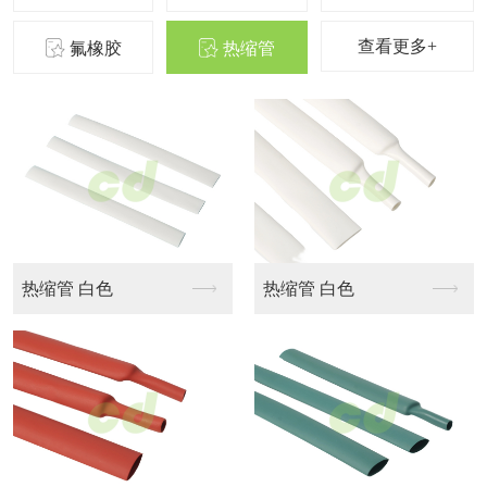
查看更多+
氟橡胶
热缩管
花纹管（X纹）红色
花纹管（X纹）蓝