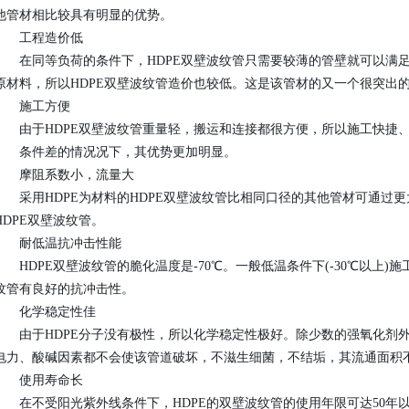
他管材相比较具有明显的优势。
工程造价低
在同等负荷的条件下，HDPE双壁波纹管只需要较薄的管壁就可以满足
原材料，所以HDPE双壁波纹管造价也较低。这是该管材的又一个很突出
施工方便
由于HDPE双壁波纹管重量轻，搬运和连接都很方便，所以施工快捷、
条件差的情况况下，其优势更加明显。
摩阻系数小，流量大
采用HDPE为材料的HDPE双壁波纹管比相同口径的其他管材可通过
HDPE双壁波纹管。
耐低温抗冲击性能
HDPE双壁波纹管的脆化温度是-70℃。一般低温条件下(-30℃以上)
纹管有良好的抗冲击性。
化学稳定性佳
由于HDPE分子没有极性，所以化学稳定性极好。除少数的强氧化剂外
电力、酸碱因素都不会使该管道破坏，不滋生细菌，不结垢，其流通面积
使用寿命长
在不受阳光紫外线条件下，HDPE的双壁波纹管的使用年限可达50年