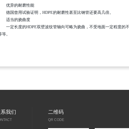
优异的耐磨性能
德国曾用试验证明，HDPE的耐磨性甚至比钢管还要高几倍。
适当的挠曲度
一定长度的HDPE双壁波纹管轴向可略为挠曲，不受地面一定程度的不
等等。
联系我们
二维码
ONTACT
QR CODE