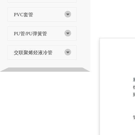
PVC套管
PU管/PU弹簧管
交联聚烯烃液冷管