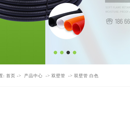
置:
首页
->
产品中心
->
双壁管
->
双壁管 白色