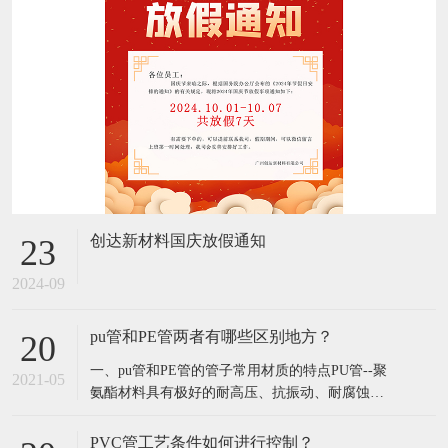
创达新材料国庆放假通知
23
2024-09
pu管和PE管两者有哪些区别地方？
20
​一、pu管和PE管的管子常用材质的特点​PU管--聚
2021-05
氨酯材料具有极好的耐高压、抗振动、耐腐蚀、
耐磨损、耐气候、耐曲折性能，轻便；PU管使用
方便灵活，便于布管作业，内外径尺寸精度控制
PVC管工艺条件如何进行控制？