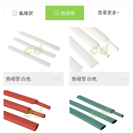
查看更多+
氟橡胶
热缩管
花纹管（X纹）红色
花纹管（X纹）蓝色