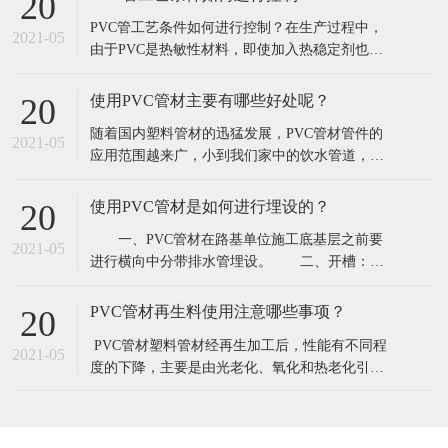
20
高；PU管柔韧，耐久，伸缩自如，使用简单，有
​PVC管工艺条件如何进行控制？在生产过程中，
优良的耐温隔热和优越的随意弯曲性能。PE管--
2021-05
由于PVC是热敏性材料，即使加入热稳定剂也只
聚乙烯材料重量轻、韧性好、耐
能是提高分解温度，延长稳定时间而不可能不出
现分解，这就要求PVC的成型加工温度应严格控
使用PVC管材主要有哪些好处呢？
20
制。特别是RPVC，因其加工温度与分解温度很接
​随着国内塑料管材的迅猛发展，PVC管材管件的
近，往往因为温度控制不当造成分解现象。因
2021-05
应用范围越来广，小到我们家中的饮水管道，楼
此，挤出温度应根据配方、挤出机特性、机
宇中穿线管道，以及农田灌溉、工业用的钢管均
被PVC管材管件替代。究其原因可以看出结论
使用PVC管材是如何进行埋设的？
20
PVC管材管件优势有点还是比较明显的。 使用
​ 一、PVC管材在路基单位施工底基层之前要
PVC管材主要有哪些好处呢？​1.连接可靠。PVC管
2021-05
进行横向中分带排水管埋设。 二、开槽：
材和PVC管件之间采用电热熔的方
PVC管材厂家按照图纸设计和测量人员测设的设
计桩号位置进行人工开槽.PE管槽宽要比管径略宽
PVC管材再生料使用注意哪些事项？
20
1~2公分,槽深度为路床表面下23公分.槽长要求内
​ PVC管材塑料管材经再生加工后，性能有不同程
侧距中线10公分,外侧伸到边坡,挖方段伸到边沟内
2021-05
度的下降，主要是由光老化、氧化和热老化引起
墙.槽的坡度要顺路的横向排
的。性能下降程度的大小主要取决于使用年限和
环境。成型加工厂生产时产生的废边、废品。其
回收料的性能下降很小，几乎可以当新料用;室内